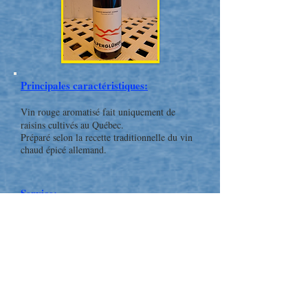
Principales caractéristiques:
Vin rouge aromatisé fait uniquement de
raisins cultivés au Québec.
Préparé selon la recette traditionnelle du vin
chaud épicé allemand.
Service:
Chaud:
Servi comme apéro ou digestif.
Faire chauffer au microondes ou dans un
chaudron
la
quantité désirée. Retirer du feu dès
que le vin est
suffisamment chaud. Ne jamais laisser