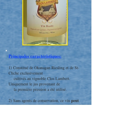
Principales caractéristiques:
1) Constitué de Okanagan Riesling et de St-
Cliche exclusivement
cultivés au vignoble Clos Lambert.
Uniquement le jus provenant de
la première pression a été utilisé.
peut
2) Sans agents de conservation, ce vin
contenir des traces de
sulfites.
3) Notes de dégustation : Nez d’agrumes, de